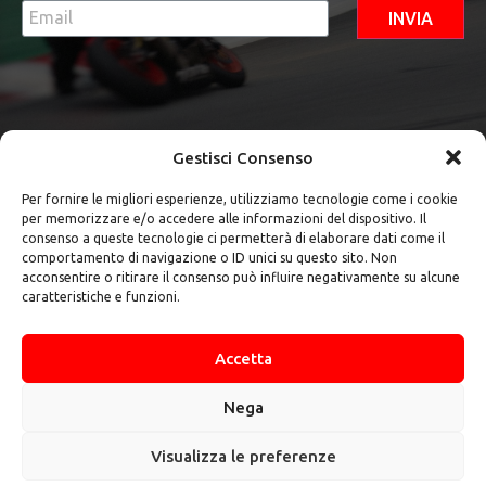
INVIA
Gestisci Consenso
Per fornire le migliori esperienze, utilizziamo tecnologie come i cookie
per memorizzare e/o accedere alle informazioni del dispositivo. Il
Contatti
consenso a queste tecnologie ci permetterà di elaborare dati come il
comportamento di navigazione o ID unici su questo sito. Non
+39 347
acconsentire o ritirare il consenso può influire negativamente su alcune
784 1724
caratteristiche e funzioni.
teamvendittiasd@gmail.com
Via
Accetta
Colleponte
snc -
03020 Pico
Nega
(FR)
Visualizza le preferenze
@2024 Team Venditti | Tutti i diritti sono
riservati.