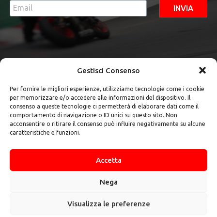
INVIA
Gestisci Consenso
Per fornire le migliori esperienze, utilizziamo tecnologie come i cookie
per memorizzare e/o accedere alle informazioni del dispositivo. Il
Contatti
consenso a queste tecnologie ci permetterà di elaborare dati come il
comportamento di navigazione o ID unici su questo sito. Non
+39 347
acconsentire o ritirare il consenso può influire negativamente su alcune
784 1724
caratteristiche e funzioni.
teamvendittiasd@gmail.com
Via
Accetta
Colleponte
snc -
03020 Pico
Nega
(FR)
Visualizza le preferenze
@2024 Team Venditti | Tutti i diritti sono
riservati.