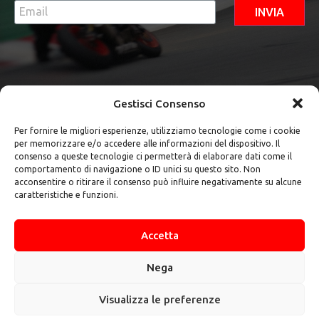
INVIA
Gestisci Consenso
Per fornire le migliori esperienze, utilizziamo tecnologie come i cookie
per memorizzare e/o accedere alle informazioni del dispositivo. Il
Contatti
consenso a queste tecnologie ci permetterà di elaborare dati come il
comportamento di navigazione o ID unici su questo sito. Non
+39 347
acconsentire o ritirare il consenso può influire negativamente su alcune
784 1724
caratteristiche e funzioni.
teamvendittiasd@gmail.com
Via
Accetta
Colleponte
snc -
03020 Pico
Nega
(FR)
Visualizza le preferenze
@2024 Team Venditti | Tutti i diritti sono
riservati.