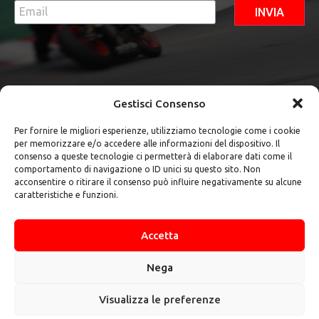
INVIA
Gestisci Consenso
Per fornire le migliori esperienze, utilizziamo tecnologie come i cookie
per memorizzare e/o accedere alle informazioni del dispositivo. Il
Contatti
consenso a queste tecnologie ci permetterà di elaborare dati come il
comportamento di navigazione o ID unici su questo sito. Non
+39 347
acconsentire o ritirare il consenso può influire negativamente su alcune
784 1724
caratteristiche e funzioni.
teamvendittiasd@gmail.com
Via
Accetta
Colleponte
snc -
03020 Pico
Nega
(FR)
Visualizza le preferenze
@2024 Team Venditti | Tutti i diritti sono
riservati.